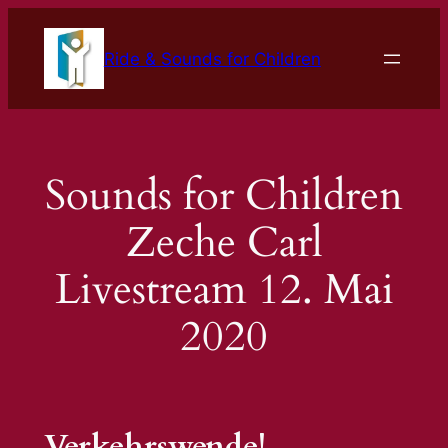
Zum
Inhalt
Ride & Sounds for Children
springen
Sounds for Children
Zeche Carl
Livestream 12. Mai
2020
Verkehrswende!