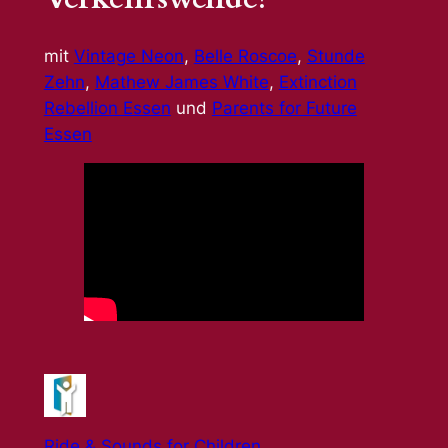
mit
Vintage Neon
,
Belle Roscoe
,
Stunde
Zehn
,
Mathew James White
,
Extinction
Rebellion Essen
und
Parents for Future
Essen
Ride & Sounds for Children